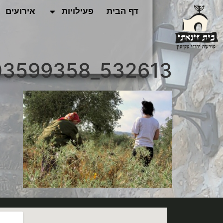
לתוכן
דף הבית
פעילויות
אירועים
532613_4414303599358_1974309252_n