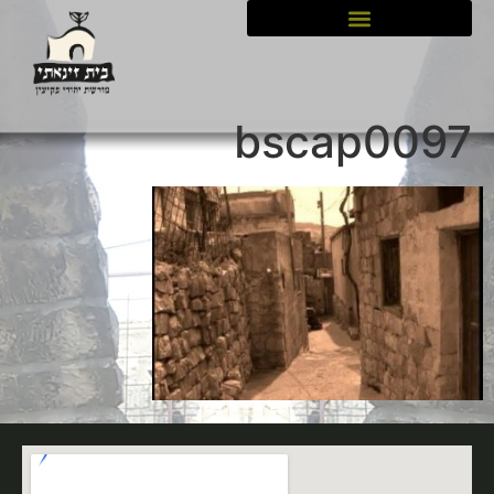
לתוכן
bscap0097