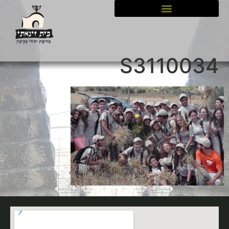
לתוכן
S3110034