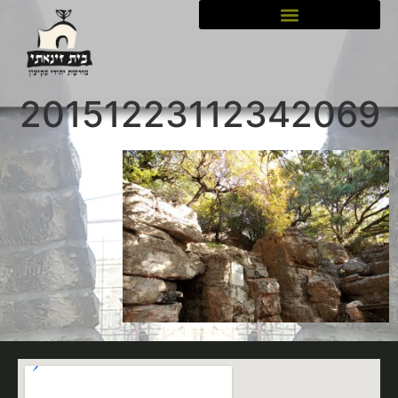
לתוכן
20151223112342069